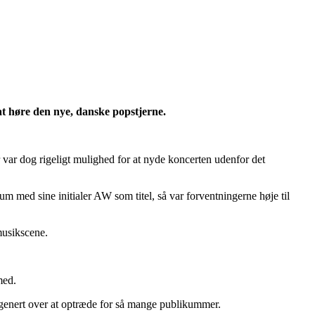
t høre den nye, danske popstjerne.
r var dog rigeligt mulighed for at nyde koncerten udenfor det
 med sine initialer AW som titel, så var forventningerne høje til
musikscene.
med.
v genert over at optræde for så mange publikummer.