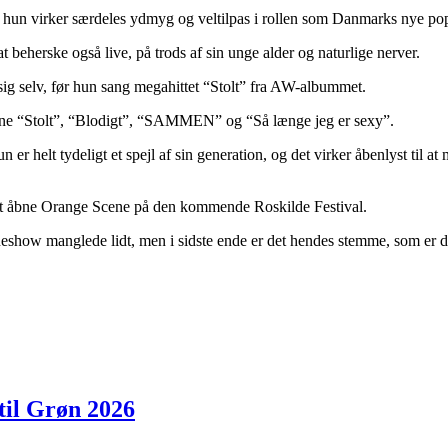
 og hun virker særdeles ydmyg og veltilpas i rollen som Danmarks nye pop
 beherske også live, på trods af sin unge alder og naturlige nerver.
sig selv, før hun sang megahittet “Stolt” fra AW-albummet.
sene “Stolt”, “Blodigt”, “SAMMEN” og “Så længe jeg er sexy”.
r helt tydeligt et spejl af sin generation, og det virker åbenlyst til 
l at åbne Orange Scene på den kommende Roskilde Festival.
neshow manglede lidt, men i sidste ende er det hendes stemme, som er de
til Grøn 2026