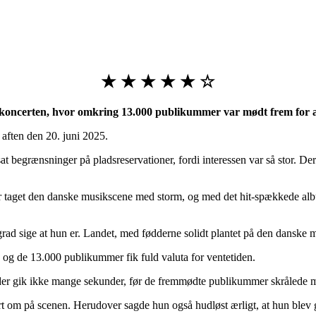
★ ★ ★ ★ ★ ☆
f koncerten, hvor omkring 13.000 publikummer var mødt frem for a
aften den 20. juni 2025.
at begrænsninger på pladsreservationer, fordi interessen var så stor. De
 taget den danske musikscene med storm, og med det hit-spækkede album
rad sige at hun er. Landet, med fødderne solidt plantet på den danske 
n, og de 13.000 publikummer fik fuld valuta for ventetiden.
der gik ikke mange sekunder, før de fremmødte publikummer skrålede 
å kort om på scenen. Herudover sagde hun også hudløst ærligt, at hun ble