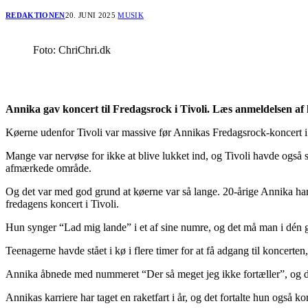
REDAKTIONEN
20. JUNI 2025
MUSIK
Foto: ChriChri.dk
Annika gav koncert til Fredagsrock i Tivoli. Læs anmeldelsen a
Køerne udenfor Tivoli var massive før Annikas Fredagsrock-koncert i 
Mange var nervøse for ikke at blive lukket ind, og Tivoli havde også s
afmærkede område.
Og det var med god grund at køerne var så lange. 20-årige Annika har
fredagens koncert i Tivoli.
Hun synger “Lad mig lande” i et af sine numre, og det må man i dén g
Teenagerne havde stået i kø i flere timer for at få adgang til koncerte
Annika åbnede med nummeret “Der så meget jeg ikke fortæller”, og 
Annikas karriere har taget en raketfart i år, og det fortalte hun ogs