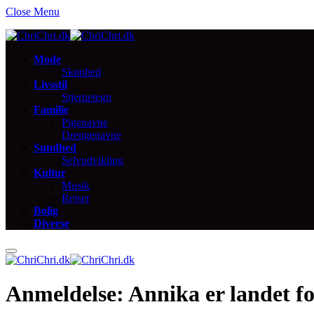
Close Menu
Mode
Skønhed
Livsstil
Stjernetegn
Familie
Pigenavne
Drengenavne
Sundhed
Selvudvikling
Kultur
Musik
Rejser
Bolig
Diverse
Anmeldelse: Annika er landet for