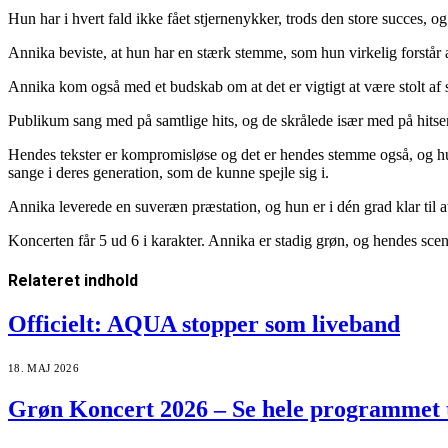
Hun har i hvert fald ikke fået stjernenykker, trods den store succes,
Annika beviste, at hun har en stærk stemme, som hun virkelig forstår at
Annika kom også med et budskab om at det er vigtigt at være stolt af 
Publikum sang med på samtlige hits, og de skrålede især med på hit
Hendes tekster er kompromisløse og det er hendes stemme også, og hun e
sange i deres generation, som de kunne spejle sig i.
Annika leverede en suveræn præstation, og hun er i dén grad klar ti
Koncerten får 5 ud 6 i karakter. Annika er stadig grøn, og hendes sce
Relateret
indhold
Officielt: AQUA stopper som liveband
18. MAJ 2026
Grøn Koncert 2026 – Se hele programmet 