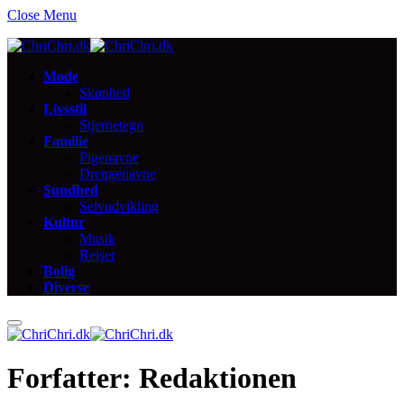
Close Menu
Mode
Skønhed
Livsstil
Stjernetegn
Familie
Pigenavne
Drengenavne
Sundhed
Selvudvikling
Kultur
Musik
Rejser
Bolig
Diverse
Forfatter:
Redaktionen