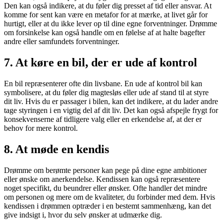
Den kan også indikere, at du føler dig presset af tid eller ansvar. At
komme for sent kan være en metafor for at mærke, at livet går for
hurtigt, eller at du ikke lever op til dine egne forventninger. Drømme
om forsinkelse kan også handle om en følelse af at halte bagefter
andre eller samfundets forventninger.
7.
At køre en bil, der er ude af kontrol
En bil repræsenterer ofte din livsbane. En ude af kontrol bil kan
symbolisere, at du føler dig magtesløs eller ude af stand til at styre
dit liv. Hvis du er passager i bilen, kan det indikere, at du lader andre
tage styringen i en vigtig del af dit liv. Det kan også afspejle frygt for
konsekvenserne af tidligere valg eller en erkendelse af, at der er
behov for mere kontrol.
8.
At møde en kendis
Drømme om berømte personer kan pege på dine egne ambitioner
eller ønske om anerkendelse. Kendissen kan også repræsentere
noget specifikt, du beundrer eller ønsker. Ofte handler det mindre
om personen og mere om de kvaliteter, du forbinder med dem. Hvis
kendissen i drømmen optræder i en bestemt sammenhæng, kan det
give indsigt i, hvor du selv ønsker at udmærke dig.