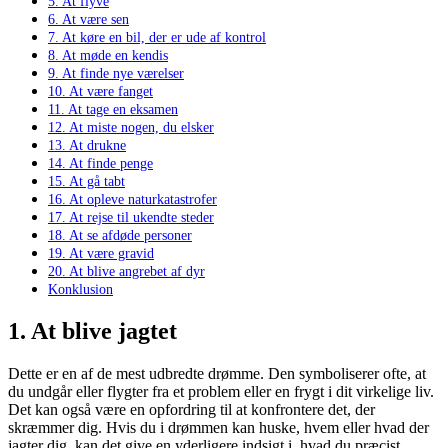
5. At flyve
6. At være sen
7. At køre en bil, der er ude af kontrol
8. At møde en kendis
9. At finde nye værelser
10. At være fanget
11. At tage en eksamen
12. At miste nogen, du elsker
13. At drukne
14. At finde penge
15. At gå tabt
16. At opleve naturkatastrofer
17. At rejse til ukendte steder
18. At se afdøde personer
19. At være gravid
20. At blive angrebet af dyr
Konklusion
1.
At blive jagtet
Dette er en af de mest udbredte drømme. Den symboliserer ofte, at
du undgår eller flygter fra et problem eller en frygt i dit virkelige liv.
Det kan også være en opfordring til at konfrontere det, der
skræmmer dig. Hvis du i drømmen kan huske, hvem eller hvad der
jagter dig, kan det give en yderligere indsigt i, hvad du præcist