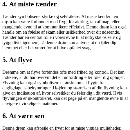
4.
At miste tænder
Tænder symboliserer styrke og selvfølelse. At miste tænder i en
drøm kan være forbundet med frygt for aldring, tab af magt eller
manglende evne til at kommunikere effektivt. Denne drøm kan også
handle om en følelse af skam eller usikkerhed over dit udseende.
Tænder har en central rolle i vores evne til at udtrykke os selv og
tygge livet igennem, så denne drøm kan antyde, at du føler dig
hæmmet eller bekymret for at blive opfattet svag.
5.
At flyve
Drømme om at flyve forbindes ofte med frihed og kontrol. Det kan
indikere, at du har overvundet en udfordring eller føler dig ophøjet.
Flyvning kan også symbolisere et ønske om at flygte fra
dagligdagens bekymringer. Højden og størrelsen af din flyvning kan
give en indikation af, hvor selvsikker du føler dig i dit værd. Hvis
flyvningen er ukontrolleret, kan det pege på en manglende evne til at
navigere i virkelige situationer.
6.
At være sen
Denne drøm kan afspejle en frygt for at miste vigtige muligheder.