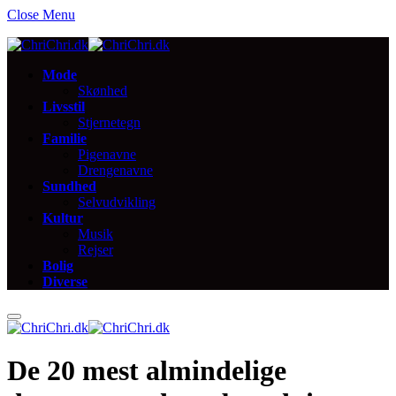
Close Menu
Mode
Skønhed
Livsstil
Stjernetegn
Familie
Pigenavne
Drengenavne
Sundhed
Selvudvikling
Kultur
Musik
Rejser
Bolig
Diverse
De 20 mest almindelige