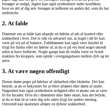
forsøger at undgå. Jagten kan også symbolisere indre konflikter,
hvor en del af dig selv forsøger at indhente en anden del, som du har
undertrykt.
2.
At falde
Drømme om at falde kan afspejle en følelse af tab af kontrol eller
usikkerhed i livet. Det er ofte en advarsel om, at noget i dit liv kan
være på vej ud af balance. Falddrømme kan også være knyttet til
frygt for fiasko eller en følelse af, at du er på vej mod noget ukendt
uden at have fodfæste. Nogle gange kan de endda være en fysisk
reaktion fra kroppen, som opstår i overgangsfasen mellem dyb og let
søvn.
3.
At være nøgen offentligt
Denne drøm peger på følelser af sårbarhed eller blottelse. Det kan
betyde, at du er bekymret for at blive afsløret eller dømt af andre.
Nøgenhed kan også symbolisere ærlighed eller et ønske om at være
fri for facader. Hvis du i drømmen ikke føler skam, kan det betyde,
at du er klar til at være dig selv uden frygt for andres mening.
Omvendt kan skammen afsløre en dybere usikkerhed.