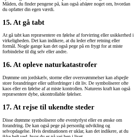
Måden, du finder pengene på, kan også afsløre noget om, hvordan
du opfatter din egen værdi.
15.
At gå tabt
At gå tabt kan repræsentere en følelse af forvirring eller usikkerhed i
virkeligheden. Det kan indikere, at du leder efter retning eller
formål. Nogle gange kan det også pege på en frygt for at miste
forbindelse til dig selv eller andre.
16.
At opleve naturkatastrofer
Drømme om jordskælv, storme eller oversvømmelser kan afspejle
store forandringer eller udfordringer i dit liv. De symboliserer ofte
kaos eller en følelse af at miste kontrollen. Naturens kraft kan også
repræsentere dybe, ukontrollable følelser.
17.
At rejse til ukendte steder
Disse drømme symboliserer ofte eventyrlyst eller en ønske om
forandring. De kan også pege på personlig udvikling og
selvopdagelse. Hvis destinationen er uklar, kan det indikere, at du
ikke helt ved, hvor du er på vej hen i livet.