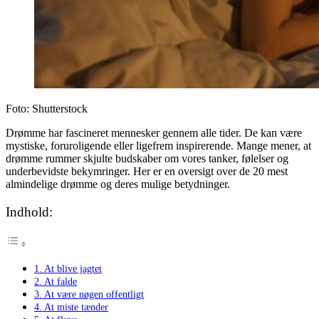
Foto: Shutterstock
Drømme har fascineret mennesker gennem alle tider. De kan være
mystiske, foruroligende eller ligefrem inspirerende. Mange mener, at
drømme rummer skjulte budskaber om vores tanker, følelser og
underbevidste bekymringer. Her er en oversigt over de 20 mest
almindelige drømme og deres mulige betydninger.
Indhold:
1. At blive jagtet
2. At falde
3. At være nøgen offentligt
4. At miste tænder