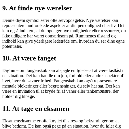
9.
At finde nye værelser
Denne drøm symboliserer ofte selvopdagelse. Nye værelser kan
repræsentere uudforskede aspekter af din personlighed eller liv. Det
kan også indikere, at du opdager nye muligheder eller ressourcer, du
ikke tidligere har været opmærksom på. Rummenes tilstand og
indhold kan give yderligere ledetråde om, hvordan du ser dine egne
potentialer.
10.
At være fanget
Drømme om fangenskab kan afspejle en følelse af at være fastlåst i
en situation. Det kan handle om job, forhold eller andre aspekter af
livet, hvor du savner frihed. Fangenskab kan også repræsentere
mentale blokeringer eller begrænsninger, du selv har sat. Det kan
være en invitation til at bryde fri af vaner eller tankemønstre, der
holder dig tilbage.
11.
At tage en eksamen
Eksamensdrømme er ofte knyttet til stress og bekymringer om at
blive bedømt. De kan også pege på en situation, hvor du føler dig