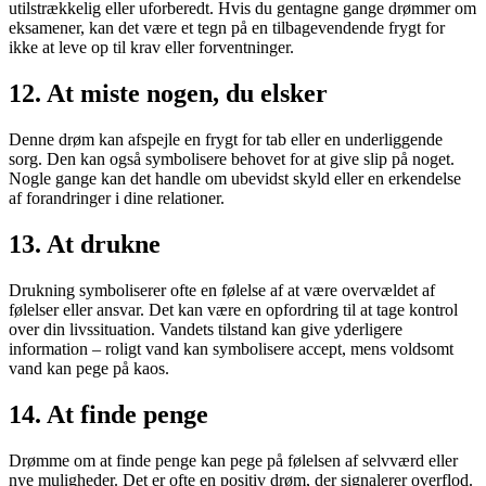
utilstrækkelig eller uforberedt. Hvis du gentagne gange drømmer om
eksamener, kan det være et tegn på en tilbagevendende frygt for
ikke at leve op til krav eller forventninger.
12.
At miste nogen, du elsker
Denne drøm kan afspejle en frygt for tab eller en underliggende
sorg. Den kan også symbolisere behovet for at give slip på noget.
Nogle gange kan det handle om ubevidst skyld eller en erkendelse
af forandringer i dine relationer.
13.
At drukne
Drukning symboliserer ofte en følelse af at være overvældet af
følelser eller ansvar. Det kan være en opfordring til at tage kontrol
over din livssituation. Vandets tilstand kan give yderligere
information – roligt vand kan symbolisere accept, mens voldsomt
vand kan pege på kaos.
14.
At finde penge
Drømme om at finde penge kan pege på følelsen af selvværd eller
nye muligheder. Det er ofte en positiv drøm, der signalerer overflod.