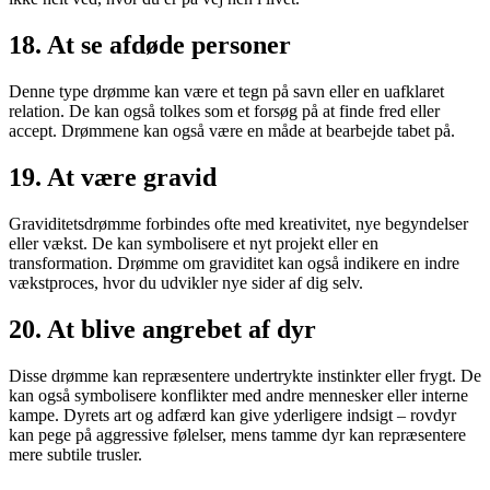
18.
At se afdøde personer
Denne type drømme kan være et tegn på savn eller en uafklaret
relation. De kan også tolkes som et forsøg på at finde fred eller
accept. Drømmene kan også være en måde at bearbejde tabet på.
19.
At være gravid
Graviditetsdrømme forbindes ofte med kreativitet, nye begyndelser
eller vækst. De kan symbolisere et nyt projekt eller en
transformation. Drømme om graviditet kan også indikere en indre
vækstproces, hvor du udvikler nye sider af dig selv.
20.
At blive angrebet af dyr
Disse drømme kan repræsentere undertrykte instinkter eller frygt. De
kan også symbolisere konflikter med andre mennesker eller interne
kampe. Dyrets art og adfærd kan give yderligere indsigt – rovdyr
kan pege på aggressive følelser, mens tamme dyr kan repræsentere
mere subtile trusler.