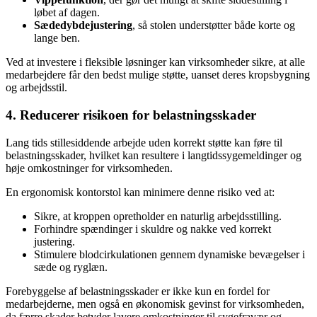
løbet af dagen.
Sædedybdejustering
, så stolen understøtter både korte og
lange ben.
Ved at investere i fleksible løsninger kan virksomheder sikre, at alle
medarbejdere får den bedst mulige støtte, uanset deres kropsbygning
og arbejdsstil.
4. Reducerer risikoen for belastningsskader
Lang tids stillesiddende arbejde uden korrekt støtte kan føre til
belastningsskader, hvilket kan resultere i langtidssygemeldinger og
høje omkostninger for virksomheden.
En ergonomisk kontorstol kan minimere denne risiko ved at:
Sikre, at kroppen opretholder en naturlig arbejdsstilling.
Forhindre spændinger i skuldre og nakke ved korrekt
justering.
Stimulere blodcirkulationen gennem dynamiske bevægelser i
sæde og ryglæn.
Forebyggelse af belastningsskader er ikke kun en fordel for
medarbejderne, men også en økonomisk gevinst for virksomheden,
da færre skader betyder lavere omkostninger til sygefravær og