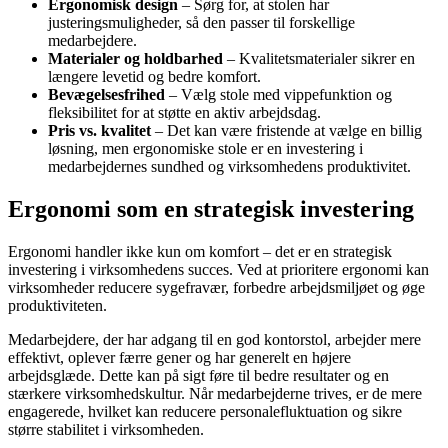
Ergonomisk design
– Sørg for, at stolen har
justeringsmuligheder, så den passer til forskellige
medarbejdere.
Materialer og holdbarhed
– Kvalitetsmaterialer sikrer en
længere levetid og bedre komfort.
Bevægelsesfrihed
– Vælg stole med vippefunktion og
fleksibilitet for at støtte en aktiv arbejdsdag.
Pris vs. kvalitet
– Det kan være fristende at vælge en billig
løsning, men ergonomiske stole er en investering i
medarbejdernes sundhed og virksomhedens produktivitet.
Ergonomi som en strategisk investering
Ergonomi handler ikke kun om komfort – det er en strategisk
investering i virksomhedens succes. Ved at prioritere ergonomi kan
virksomheder reducere sygefravær, forbedre arbejdsmiljøet og øge
produktiviteten.
Medarbejdere, der har adgang til en god kontorstol, arbejder mere
effektivt, oplever færre gener og har generelt en højere
arbejdsglæde. Dette kan på sigt føre til bedre resultater og en
stærkere virksomhedskultur. Når medarbejderne trives, er de mere
engagerede, hvilket kan reducere personalefluktuation og sikre
større stabilitet i virksomheden.