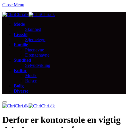
Close Menu
Mode
Skønhed
Livsstil
Stjernetegn
Familie
Pigenavne
Drengenavne
Sundhed
Selvudvikling
Kultur
Musik
Rejser
Bolig
Diverse
Derfor er kontorstole en vigtig