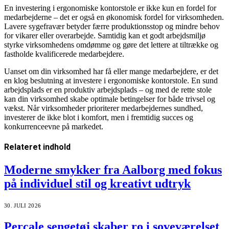
En investering i ergonomiske kontorstole er ikke kun en fordel for
medarbejderne – det er også en økonomisk fordel for virksomheden.
Lavere sygefravær betyder færre produktionsstop og mindre behov
for vikarer eller overarbejde. Samtidig kan et godt arbejdsmiljø
styrke virksomhedens omdømme og gøre det lettere at tiltrække og
fastholde kvalificerede medarbejdere.
Uanset om din virksomhed har få eller mange medarbejdere, er det
en klog beslutning at investere i ergonomiske kontorstole. En sund
arbejdsplads er en produktiv arbejdsplads – og med de rette stole
kan din virksomhed skabe optimale betingelser for både trivsel og
vækst. Når virksomheder prioriterer medarbejdernes sundhed,
investerer de ikke blot i komfort, men i fremtidig succes og
konkurrenceevne på markedet.
Relateret
indhold
Moderne smykker fra Aalborg med fokus
på individuel stil og kreativt udtryk
30. JULI 2026
Percale sengetøj skaber ro i soveværelset