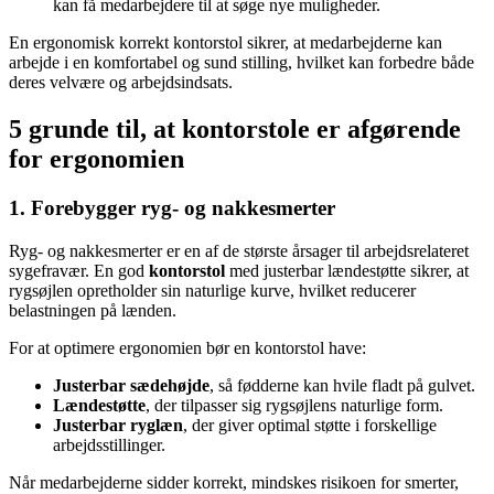
kan få medarbejdere til at søge nye muligheder.
En ergonomisk korrekt kontorstol sikrer, at medarbejderne kan
arbejde i en komfortabel og sund stilling, hvilket kan forbedre både
deres velvære og arbejdsindsats.
5 grunde til, at kontorstole er afgørende
for ergonomien
1. Forebygger ryg- og nakkesmerter
Ryg- og nakkesmerter er en af de største årsager til arbejdsrelateret
sygefravær. En god
kontorstol
med justerbar lændestøtte sikrer, at
rygsøjlen opretholder sin naturlige kurve, hvilket reducerer
belastningen på lænden.
For at optimere ergonomien bør en kontorstol have:
Justerbar sædehøjde
, så fødderne kan hvile fladt på gulvet.
Lændestøtte
, der tilpasser sig rygsøjlens naturlige form.
Justerbar ryglæn
, der giver optimal støtte i forskellige
arbejdsstillinger.
Når medarbejderne sidder korrekt, mindskes risikoen for smerter,