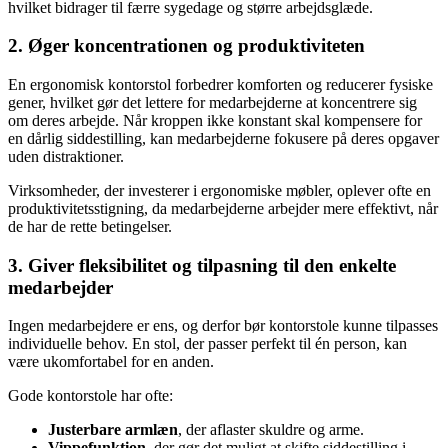
hvilket bidrager til færre sygedage og større arbejdsglæde.
2. Øger koncentrationen og produktiviteten
En ergonomisk kontorstol forbedrer komforten og reducerer fysiske
gener, hvilket gør det lettere for medarbejderne at koncentrere sig
om deres arbejde. Når kroppen ikke konstant skal kompensere for
en dårlig siddestilling, kan medarbejderne fokusere på deres opgaver
uden distraktioner.
Virksomheder, der investerer i ergonomiske møbler, oplever ofte en
produktivitetsstigning, da medarbejderne arbejder mere effektivt, når
de har de rette betingelser.
3. Giver fleksibilitet og tilpasning til den enkelte
medarbejder
Ingen medarbejdere er ens, og derfor bør kontorstole kunne tilpasses
individuelle behov. En stol, der passer perfekt til én person, kan
være ukomfortabel for en anden.
Gode kontorstole har ofte:
Justerbare armlæn
, der aflaster skuldre og arme.
Vippefunktion
, der gør det muligt at skifte siddestilling i