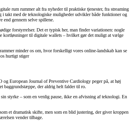
ale rum rummer alt fra nyheder til praktiske tjenester, fra streaming
 og i takt med de teknologiske muligheder udvikler både funktioner og
ere end gennem selve spillene.
nødige forstyrrelser. Det er typisk her, man finder variationen: nogle
 kortløsninger til digitale wallets – hvilket gør det muligt at vælge
e rammer minder os om, hvor forskelligt vores online-landskab kan se
s hurtigt stiger
HO og European Journal of Preventive Cardiology peger på, at høj
t baggrundstæppe, der aldrig helt falder til ro.
r sin styrke – som en venlig pause, ikke en afvisning af teknologi. En
e som et dramatisk skifte, men som en blid justering, der giver kroppen
værelsen vender tilbage.