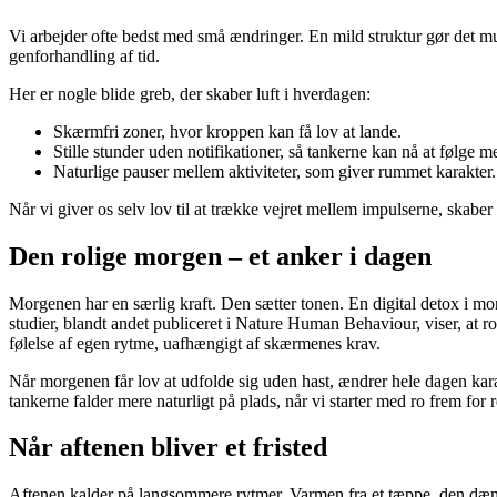
Vi arbejder ofte bedst med små ændringer. En mild struktur gør det mul
genforhandling af tid.
Her er nogle blide greb, der skaber luft i hverdagen:
Skærmfri zoner, hvor kroppen kan få lov at lande.
Stille stunder uden notifikationer, så tankerne kan nå at følge m
Naturlige pauser mellem aktiviteter, som giver rummet karakter.
Når vi giver os selv lov til at trække vejret mellem impulserne, skaber
Den rolige morgen – et anker i dagen
Morgenen har en særlig kraft. Den sætter tonen. En digital detox i mor
studier, blandt andet publiceret i Nature Human Behaviour, viser, at r
følelse af egen rytme, uafhængigt af skærmenes krav.
Når morgenen får lov at udfolde sig uden hast, ændrer hele dagen kara
tankerne falder mere naturligt på plads, når vi starter med ro frem for
Når aftenen bliver et fristed
Aftenen kalder på langsommere rytmer. Varmen fra et tæppe, den dæmped