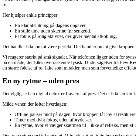
ro.
Her hjælper enkle principper:
En klar afslutning på dagens opgaver.
En stille time uden skærme før sengetid.
Et fokus på rolig aktivitet, der giver mental afkobling.
Det handler ikke om at være perfekt. Det handler om at give kroppen m
Vi reagerer stærkt på små signaler. Når telefonen ligger uden for sy
på en måde, der føles overraskende fysisk. Undersøgelser fra Pew R
en større følelse af ro. Ikke som mirakler, men som forventelige effe
En ny rytme – uden pres
Det vigtigste i en digital detox er fraværet af pres. Det er ikke en kon
Milde vaner, der løfter hverdagen:
Offline-pauser midt på dagen, hvor kroppen får lov at restituere
Timer med dybt fokus, uden afbrydelser.
En rytme, hvor vi vælger skærmen til – ikke af refleks, men af i
Den nye rytme opstår langsomt. Ofte uden at vi rigtig bemærker det. Fø