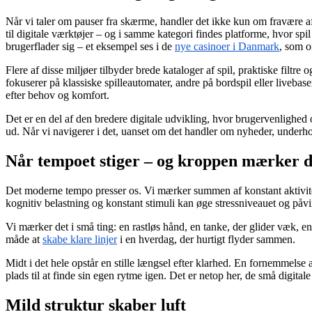
Når vi taler om pauser fra skærme, handler det ikke kun om fravære af
til digitale værktøjer – og i samme kategori findes platforme, hvor sp
brugerflader sig – et eksempel ses i de
nye casinoer i Danmark
, som o
Flere af disse miljøer tilbyder brede kataloger af spil, praktiske filtr
fokuserer på klassiske spilleautomater, andre på bordspil eller livebase
efter behov og komfort.
Det er en del af den bredere digitale udvikling, hvor brugervenlighed
ud. Når vi navigerer i det, uanset om det handler om nyheder, underho
Når tempoet stiger – og kroppen mærker d
Det moderne tempo presser os. Vi mærker summen af konstant aktivitet
kognitiv belastning og konstant stimuli kan øge stressniveauet og påvirk
Vi mærker det i små ting: en rastløs hånd, en tanke, der glider væk, en
måde at
skabe klare linjer
i en hverdag, der hurtigt flyder sammen.
Midt i det hele opstår en stille længsel efter klarhed. En fornemmelse 
plads til at finde sin egen rytme igen. Det er netop her, de små digita
Mild struktur skaber luft