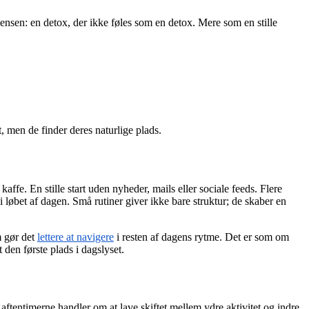
sensen: en detox, der ikke føles som en detox. Mere som en stille
t, men de finder deres naturlige plads.
fe. En stille start uden nyheder, mails eller sociale feeds. Flere
 løbet af dagen. Små rutiner giver ikke bare struktur; de skaber en
m gør det
lettere at navigere
i resten af dagens rytme. Det er som om
 den første plads i dagslyset.
ftentimerne handler om at lave skiftet mellem ydre aktivitet og indre