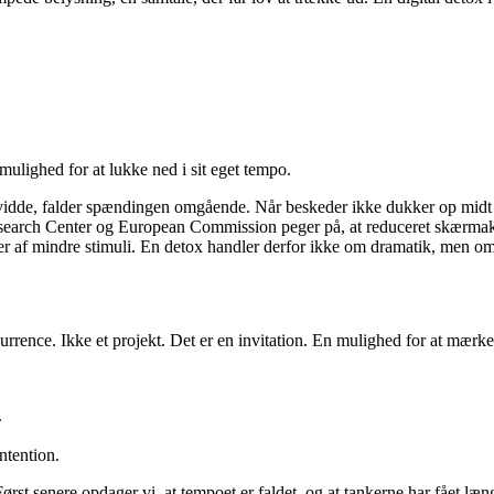
ulighed for at lukke ned i sit eget tempo.
nsvidde, falder spændingen omgående. Når beskeder ikke dukker op midt
esearch Center og European Commission peger på, at reduceret skærma
kter af mindre stimuli. En detox handler derfor ikke om dramatik, men 
kurrence. Ikke et projekt. Det er en invitation. En mulighed for at mærke
.
ntention.
rst senere opdager vi, at tempoet er faldet, og at tankerne har fået læn