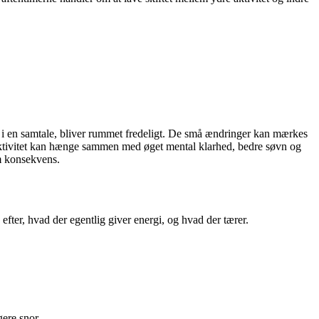
 i en samtale, bliver rummet fredeligt. De små ændringer kan mærkes
ktivitet kan hænge sammen med øget mental klarhed, bedre søvn og
om konsekvens.
 efter, hvad der egentlig giver energi, og hvad der tærer.
gere snor.