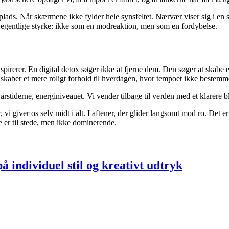
 plads. Når skærmene ikke fylder hele synsfeltet. Nærvær viser sig i en sa
in egentlige styrke: ikke som en modreaktion, men som en fordybelse.
nspirerer. En digital detox søger ikke at fjerne dem. Den søger at skabe
skaber et mere roligt forhold til hverdagen, hvor tempoet ikke bestemme
årstiderne, energiniveauet. Vi vender tilbage til verden med et klarere blik
, vi giver os selv midt i alt. I aftener, der glider langsomt mod ro. Det
 er til stede, men ikke dominerende.
individuel stil og kreativt udtryk