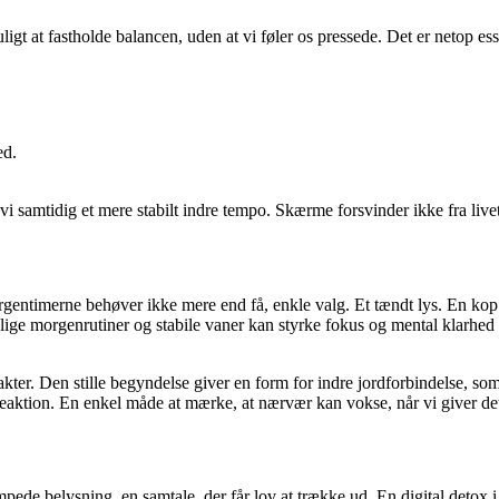
igt at fastholde balancen, uden at vi føler os pressede. Det er netop es
ed.
 vi samtidig et mere stabilt indre tempo. Skærme forsvinder ikke fra live
gentimerne behøver ikke mere end få, enkle valg. Et tændt lys. En kop kaf
olige morgenrutiner og stabile vaner kan styrke fokus og mental klarhed i
kter. Den stille begyndelse giver en form for indre jordforbindelse, so
 reaktion. En enkel måde at mærke, at nærvær kan vokse, når vi giver det
e belysning, en samtale, der får lov at trække ud. En digital detox i a