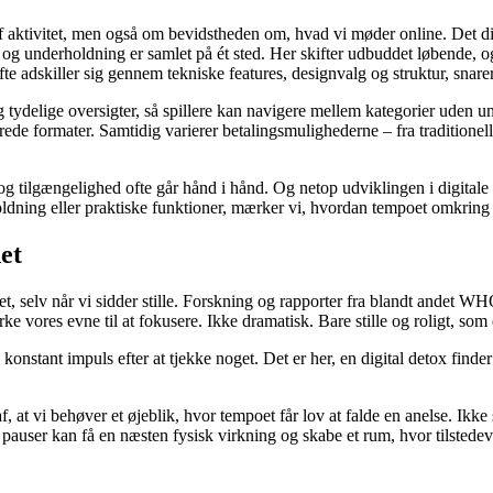
 aktivitet, men også om bevidstheden om, hvad vi møder online. Det digit
il og underholdning er samlet på ét sted. Her skifter udbuddet løbende,
fte adskiller sig gennem tekniske features, designvalg og struktur, snar
e og tydelige oversigter, så spillere kan navigere mellem kategorier uden u
rede formater. Samtidig varierer betalingsmulighederne – fra traditionelle
 og tilgængelighed ofte går hånd i hånd. Og netop udviklingen i digital
ldning eller praktiske funktioner, mærker vi, hvordan tempoet omkring o
et
, selv når vi sidder stille. Forskning og rapporter fra blandt andet W
e vores evne til at fokusere. Ikke dramatisk. Bare stille og roligt, som e
 konstant impuls efter at tjekke noget. Det er her, en digital detox finde
af, at vi behøver et øjeblik, hvor tempoet får lov at falde en anelse. Ikk
le pauser kan få en næsten fysisk virkning og skabe et rum, hvor tilstede