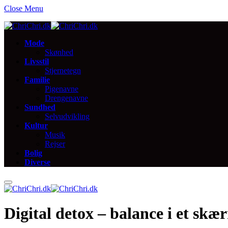
Close Menu
Mode
Skønhed
Livsstil
Stjernetegn
Familie
Pigenavne
Drengenavne
Sundhed
Selvudvikling
Kultur
Musik
Rejser
Bolig
Diverse
Digital detox – balance i et skæ