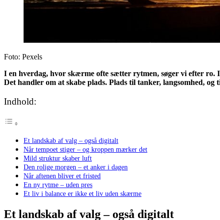
Foto: Pexels
I en hverdag, hvor skærme ofte sætter rytmen, søger vi efter ro
Det handler om at skabe plads. Plads til tanker, langsomhed, og til
Indhold:
Et landskab af valg – også digitalt
Når tempoet stiger – og kroppen mærker det
Mild struktur skaber luft
Den rolige morgen – et anker i dagen
Når aftenen bliver et fristed
En ny rytme – uden pres
Et liv i balance er ikke et liv uden skærme
Et landskab af valg – også digitalt