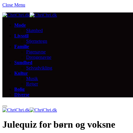
Close Menu
Mode
Skønhed
Livsstil
Stjernetegn
Familie
Pigenavne
Drengenavne
Sundhed
Selvudvikling
Kultur
Musik
Rejser
Bolig
Diverse
Julequiz for børn og voksne