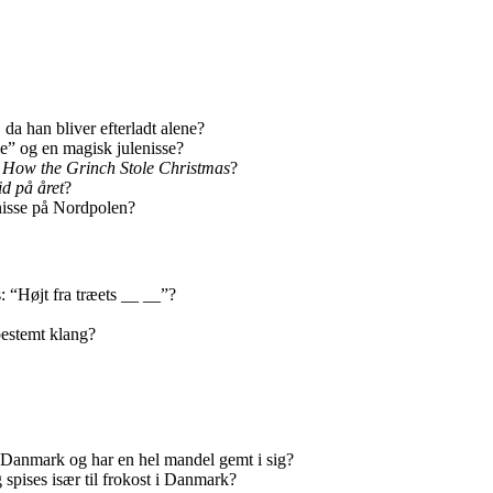
a han bliver efterladt alene?
e” og en magisk julenisse?
n
How the Grinch Stole Christmas
?
id på året
?
 nisse på Nordpolen?
: “Højt fra træets __ __”?
bestemt klang?
i Danmark og har en hel mandel gemt i sig?
g spises især til frokost i Danmark?