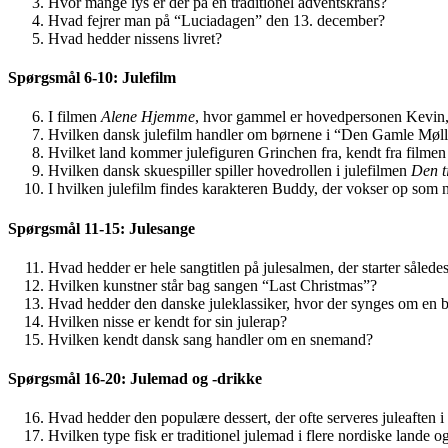
Hvor mange lys er der på en traditionel adventskrans?
Hvad fejrer man på “Luciadagen” den 13. december?
Hvad hedder nissens livret?
Spørgsmål 6-10: Julefilm
I filmen
Alene Hjemme
, hvor gammel er hovedpersonen Kevin, d
Hvilken dansk julefilm handler om børnene i “Den Gamle Møll
Hvilket land kommer julefiguren Grinchen fra, kendt fra filme
Hvilken dansk skuespiller spiller hovedrollen i julefilmen
Den t
I hvilken julefilm findes karakteren Buddy, der vokser op som
Spørgsmål 11-15: Julesange
Hvad hedder er hele sangtitlen på julesalmen, der starter således
Hvilken kunstner står bag sangen “Last Christmas”?
Hvad hedder den danske juleklassiker, hvor der synges om en 
Hvilken nisse er kendt for sin julerap?
Hvilken kendt dansk sang handler om en snemand?
Spørgsmål 16-20: Julemad og -drikke
Hvad hedder den populære dessert, der ofte serveres juleaften 
Hvilken type fisk er traditionel julemad i flere nordiske lande o