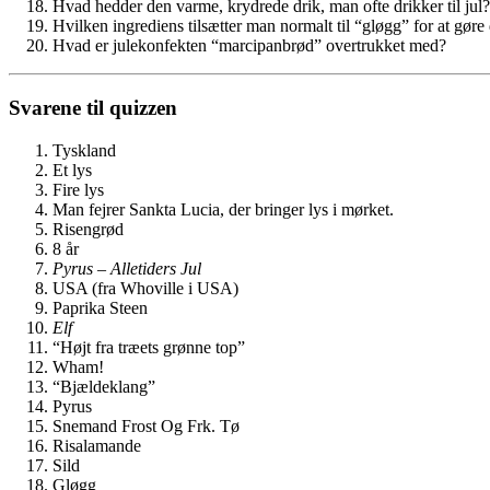
Hvad hedder den varme, krydrede drik, man ofte drikker til jul?
Hvilken ingrediens tilsætter man normalt til “gløgg” for at gøre 
Hvad er julekonfekten “marcipanbrød” overtrukket med?
Svarene til quizzen
Tyskland
Et lys
Fire lys
Man fejrer Sankta Lucia, der bringer lys i mørket.
Risengrød
8 år
Pyrus – Alletiders Jul
USA (fra Whoville i USA)
Paprika Steen
Elf
“Højt fra træets grønne top”
Wham!
“Bjældeklang”
Pyrus
Snemand Frost Og Frk. Tø
Risalamande
Sild
Gløgg