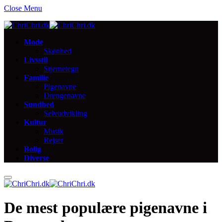
Close Menu
Mode
Skønhed
Livsstil
Stjernetegn
Familie
Pigenavne
Drengenavne
Sundhed
Selvudvikling
Kultur
Musik
Rejser
Bolig
Diverse
De mest populære pigenavne i