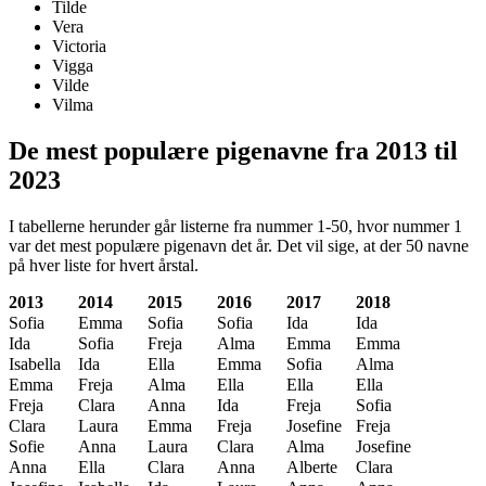
Tilde
Vera
Victoria
Vigga
Vilde
Vilma
De mest populære pigenavne fra 2013 til
2023
I tabellerne herunder går listerne fra nummer 1-50, hvor nummer 1
var det mest populære pigenavn det år. Det vil sige, at der 50 navne
på hver liste for hvert årstal.
2013
2014
2015
2016
2017
2018
Sofia
Emma
Sofia
Sofia
Ida
Ida
Ida
Sofia
Freja
Alma
Emma
Emma
Isabella
Ida
Ella
Emma
Sofia
Alma
Emma
Freja
Alma
Ella
Ella
Ella
Freja
Clara
Anna
Ida
Freja
Sofia
Clara
Laura
Emma
Freja
Josefine
Freja
Sofie
Anna
Laura
Clara
Alma
Josefine
Anna
Ella
Clara
Anna
Alberte
Clara