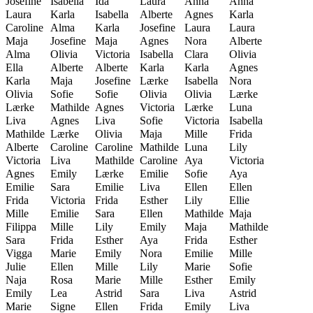
Josefine
Isabella
Ida
Laura
Anna
Anna
Laura
Karla
Isabella
Alberte
Agnes
Karla
Caroline
Alma
Karla
Josefine
Laura
Laura
Maja
Josefine
Maja
Agnes
Nora
Alberte
Alma
Olivia
Victoria
Isabella
Clara
Olivia
Ella
Alberte
Alberte
Karla
Karla
Agnes
Karla
Maja
Josefine
Lærke
Isabella
Nora
Olivia
Sofie
Sofie
Olivia
Olivia
Lærke
Lærke
Mathilde
Agnes
Victoria
Lærke
Luna
Liva
Agnes
Liva
Sofie
Victoria
Isabella
Mathilde
Lærke
Olivia
Maja
Mille
Frida
Alberte
Caroline
Caroline
Mathilde
Luna
Lily
Victoria
Liva
Mathilde
Caroline
Aya
Victoria
Agnes
Emily
Lærke
Emilie
Sofie
Aya
Emilie
Sara
Emilie
Liva
Ellen
Ellen
Frida
Victoria
Frida
Esther
Lily
Ellie
Mille
Emilie
Sara
Ellen
Mathilde
Maja
Filippa
Mille
Lily
Emily
Maja
Mathilde
Sara
Frida
Esther
Aya
Frida
Esther
Vigga
Marie
Emily
Nora
Emilie
Mille
Julie
Ellen
Mille
Lily
Marie
Sofie
Naja
Rosa
Marie
Mille
Esther
Emily
Emily
Lea
Astrid
Sara
Liva
Astrid
Marie
Signe
Ellen
Frida
Emily
Liva