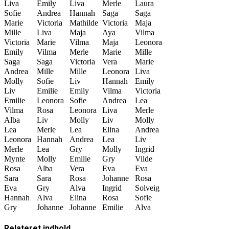
Liva
Emily
Liva
Merle
Laura
Sofie
Andrea
Hannah
Saga
Saga
Marie
Victoria
Mathilde
Victoria
Maja
Mille
Liva
Maja
Aya
Vilma
Victoria
Marie
Vilma
Maja
Leonora
Emily
Vilma
Merle
Marie
Mille
Saga
Saga
Victoria
Vera
Marie
Andrea
Mille
Mille
Leonora
Liva
Molly
Sofie
Liv
Hannah
Emily
Liv
Emilie
Emily
Vilma
Victoria
Emilie
Leonora
Sofie
Andrea
Lea
Vilma
Rosa
Leonora
Liva
Merle
Alba
Liv
Molly
Liv
Molly
Lea
Merle
Lea
Elina
Andrea
Leonora
Hannah
Andrea
Lea
Liv
Merle
Lea
Gry
Molly
Ingrid
Mynte
Molly
Emilie
Gry
Vilde
Rosa
Alba
Vera
Eva
Eva
Sara
Sara
Rosa
Johanne
Rosa
Eva
Gry
Alva
Ingrid
Solveig
Hannah
Alva
Elina
Rosa
Sofie
Gry
Johanne
Johanne
Emilie
Alva
Relateret
indhold