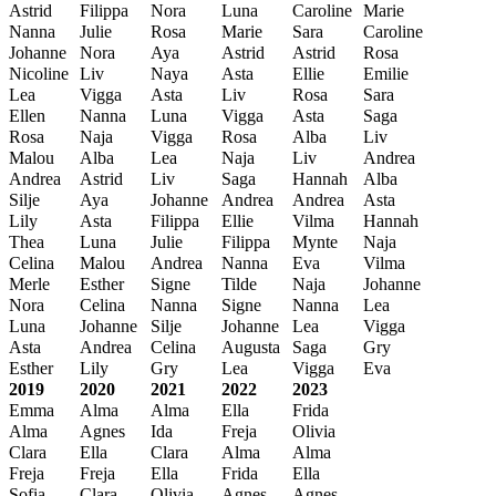
Astrid
Filippa
Nora
Luna
Caroline
Marie
Nanna
Julie
Rosa
Marie
Sara
Caroline
Johanne
Nora
Aya
Astrid
Astrid
Rosa
Nicoline
Liv
Naya
Asta
Ellie
Emilie
Lea
Vigga
Asta
Liv
Rosa
Sara
Ellen
Nanna
Luna
Vigga
Asta
Saga
Rosa
Naja
Vigga
Rosa
Alba
Liv
Malou
Alba
Lea
Naja
Liv
Andrea
Andrea
Astrid
Liv
Saga
Hannah
Alba
Silje
Aya
Johanne
Andrea
Andrea
Asta
Lily
Asta
Filippa
Ellie
Vilma
Hannah
Thea
Luna
Julie
Filippa
Mynte
Naja
Celina
Malou
Andrea
Nanna
Eva
Vilma
Merle
Esther
Signe
Tilde
Naja
Johanne
Nora
Celina
Nanna
Signe
Nanna
Lea
Luna
Johanne
Silje
Johanne
Lea
Vigga
Asta
Andrea
Celina
Augusta
Saga
Gry
Esther
Lily
Gry
Lea
Vigga
Eva
2019
2020
2021
2022
2023
Emma
Alma
Alma
Ella
Frida
Alma
Agnes
Ida
Freja
Olivia
Clara
Ella
Clara
Alma
Alma
Freja
Freja
Ella
Frida
Ella
Sofia
Clara
Olivia
Agnes
Agnes