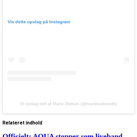
Vis dette opslag på Instagram
Et opslag delt af Marie Watson (@mariewatsondk)
Relateret
indhold
Officielt: AQUA stopper som liveband