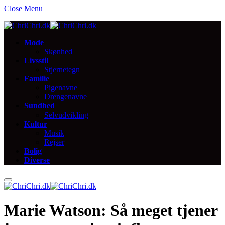
Close Menu
Mode
Skønhed
Livsstil
Stjernetegn
Familie
Pigenavne
Drengenavne
Sundhed
Selvudvikling
Kultur
Musik
Rejser
Bolig
Diverse
Marie Watson: Så meget tjener