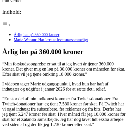
min verden.”
Indhold:
Årlig løn på 360.000 kroner
Marie Watson: Har lært at leve sparsommeligt
Årlig løn på 360.000 kroner
“Min forskudsopgørelse er sat til at jeg hvert år tjener 360.000
kroner. Det giver mig en løn på 30.000 kroner om måneden før skat.
Efter skat vil jeg tjene omkring 18.000 kroner.”
I videoen tager Marie udgangspunkt i, hvad hun har haft af
indtægter og udgifter i januar 2026 for at sætte det i relief.
“En stor del af min indkomst kommer fra Twitch-donationer. Fra
Twitch-donationer har jeg tjent 7.580 kroner før skat. På Twitch har
vi også indtægt fra subscribere, fra reklamer og fra bits. Derfra har
jeg tjent 5.247 kroner før skat. Hver måned får jeg 10.000 kroner før
skat for et Zalando-samarbejde. Jeg har dog lavet lidt ekstra arbejde
ved siden af og der fik jeg 1.730 kroner efter skat.”